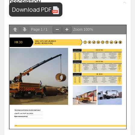
DESCRIPTION
Download PDF
Page
1
/
1
Zoom
100%