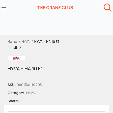
Home
HYVA
HYVA – HA 10 E1
HYVA – HA 10 E1
SKU:
0d0134d19405
Category:
HYVA
Share: