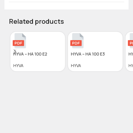
Related products
HYVA – HA 100 E2
HYVA – HA 100 E3
HY
HYVA
HYVA
H