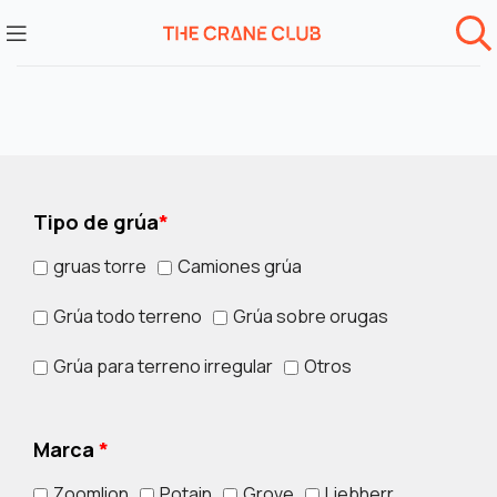
Tipo de grúa
*
gruas torre
Camiones grúa
Grúa todo terreno
Grúa sobre orugas
Grúa para terreno irregular
Otros
Marca
*
Zoomlion
Potain
Grove
Liebherr