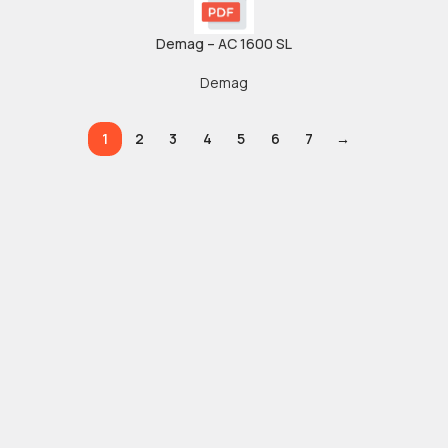
Demag – AC 1600 SL
Demag
1
2
3
4
5
6
7
→