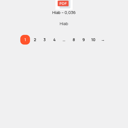
Hiab – 0,036
Hiab
1
2
3
4
…
8
9
10
→