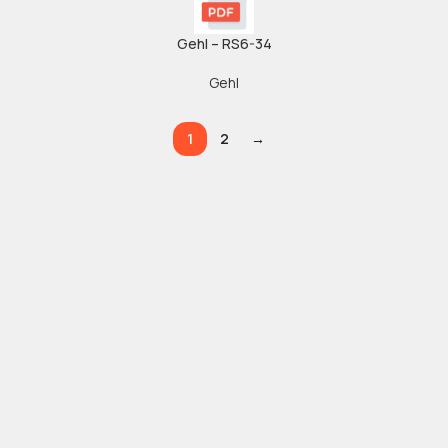
Gehl – RS6-34
Gehl
1
2
→