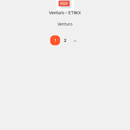
Venturo – ET8KX
Venturo
1
2
→