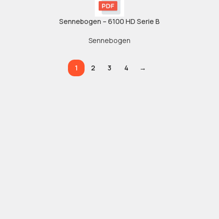
Sennebogen – 6100 HD Serie B
Sennebogen
1
2
3
4
→