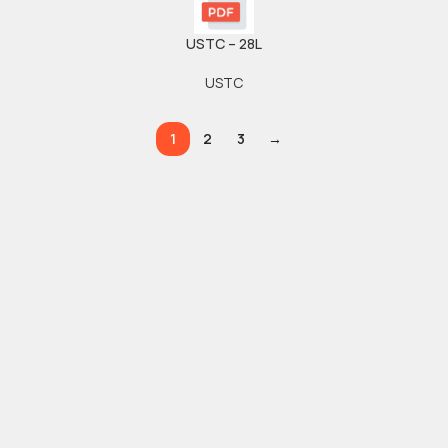
USTC – 28L
USTC
1
2
3
→