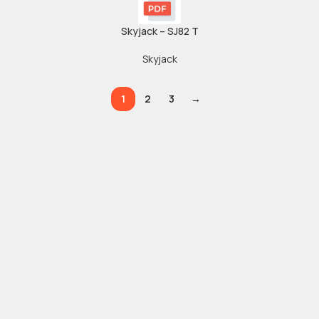
Skyjack – SJ82 T
Skyjack
1
2
3
→